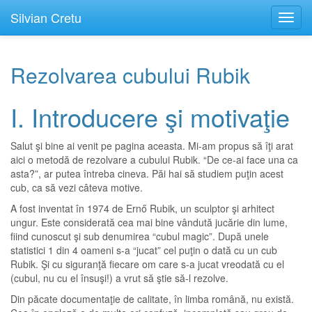
Silvian Cretu
Toggl
navig
Rezolvarea cubului Rubik
I. Introducere şi motivaţie
Salut şi bine ai venit pe pagina aceasta. Mi-am propus să îţi arat
aici o metodă de rezolvare a cubului Rubik. “De ce-ai face una ca
asta?”, ar putea întreba cineva. Păi hai să studiem puţin acest
cub, ca să vezi câteva motive.
A fost inventat în 1974 de Ernő Rubik, un sculptor şi arhitect
ungur. Este considerată cea mai bine vândută jucărie din lume,
fiind cunoscut şi sub denumirea “cubul magic”. După unele
statistici 1 din 4 oameni s-a “jucat” cel puţin o dată cu un cub
Rubik. Şi cu siguranţă fiecare om care s-a jucat vreodată cu el
(cubul, nu cu el însuşi!) a vrut să ştie să-l rezolve.
Din păcate documentaţie de calitate, în limba română, nu există.