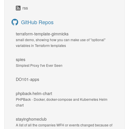
rss
GitHub Repos
terraform-template-gimmicks
small demo, showing how you can make use of "optional"
variables in Terraform templates
spies
Simplest Proxy I've Ever Seen
DO101-apps
phpback-helm-chart
PHPBack - Docker, docker-compose and Kubernetes Helm
chart
stayinghomeclub
A list of all the companies WFH or events changed because of