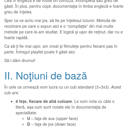
Cea în engleză e de multe ori confuză, incompletă sau greu de
găsit. În plus, pentru copii, documentaţia în limba engleză e foarte
greu de înţeles.
Sper ca ce scriu mai jos, să fie pe înţelesul tuturor. Metoda de
rezolvare pe care o expun aici e o “compilaţie” din mai multe
metode pe care le-am studiat. E logică şi uşor de reţinut, dar nu e
foarte rapidă.
Ca să-ţi fie mai uşor, am creat şi filmuleţe pentru fiecare pas în
parte. Întregul playlist poate fi găsit
aici
.
Să-i dăm drumul!
II. Noţiuni de bază
În cele ce urmează vom lucra cu un cub standard (3×3x3). Acest
cub are:
6 feţe, fiecare de altă culoare
. Le vom nota cu câte o
literă, aşa cum sunt notate ele în documentaţia de
specialitate:
U
– faţa de sus (upper face)
D
– faţa de jos (down face)