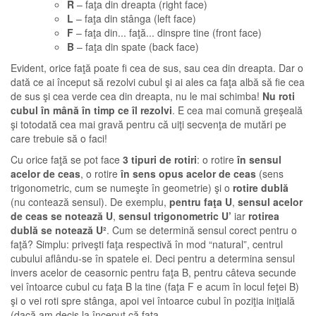
R
– faţa din dreapta (right face)
L
– faţa din stânga (left face)
F
– faţa din... faţă... dinspre tine (front face)
B
– faţa din spate (back face)
Evident, orice faţă poate fi cea de sus, sau cea din dreapta. Dar o
dată ce ai început să rezolvi cubul şi ai ales ca faţa albă să fie cea
de sus şi cea verde cea din dreapta, nu le mai schimba!
Nu roti
cubul în mână în timp ce îl rezolvi
. E cea mai comună greşeală
şi totodată cea mai gravă pentru că uiţi secvenţa de mutări pe
care trebuie să o faci!
Cu orice faţă se pot face
3 tipuri de rotiri
: o rotire
în sensul
acelor de ceas
, o rotire
în sens opus acelor de ceas
(sens
trigonometric, cum se numeşte în geometrie) şi o
rotire dublă
(nu contează sensul). De exemplu,
pentru faţa U
,
sensul acelor
de ceas se notează U
,
sensul trigonometric U’
iar
rotirea
dublă se notează U²
. Cum se determină sensul corect pentru o
faţă? Simplu: priveşti faţa respectivă în mod “natural”, centrul
cubului aflându-se în spatele ei. Deci pentru a determina sensul
invers acelor de ceasornic pentru faţa B, pentru câteva secunde
vei întoarce cubul cu faţa B la tine (faţa F e acum în locul feţei B)
şi o vei roti spre stânga, apoi vei întoarce cubul în poziţia iniţială
(dacă am decis la început că faţa …