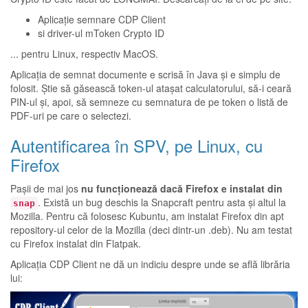
Aplicație semnare CDP Client
si driver-ul
mToken Crypto ID
... pentru Linux, respectiv MacOS.
Aplicația de semnat documente e scrisă în Java și e simplu de
folosit. Știe să găsească token-ul atașat calculatorului, să-i ceară
PIN-ul și, apoi, să semneze cu semnatura de pe token o listă de
PDF-uri pe care o selectezi.
Autentificarea în SPV, pe Linux, cu
Firefox
Pașii de mai jos
nu funcționează dacă Firefox e instalat din
. Există un
bug deschis la Snapcraft
pentru asta și
altul la
snap
Mozilla
. Pentru că folosesc Kubuntu, am instalat
Firefox din apt
repository-ul celor de la Mozilla
(deci dintr-un .deb). Nu am testat
cu Firefox instalat din Flatpak.
Aplicația CDP Client ne dă un indiciu despre unde se află librăria
lui: