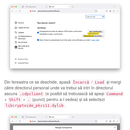
Din fereastra ce se deschide, apasă
/
și mergi
Încarcă
Load
către directorul personal unde va trebui să intri în directorul
ascuns
(e posibil să trebuiască să apeși
.cdpclient
Command
+
+
(punct) pentru a-l vedea) și să selectezi
Shift
.
.
libcryptoide_pkcs11.dylib