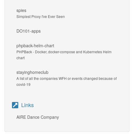
spies
Simplest Proxy I've Ever Seen
DO101-apps
phpback-helm-chart
PHPBack - Docker, docker-compose and Kubernetes Helm
chart
stayinghomeclub
A list of all the companies WFH or events changed because of
covid-19
Links
AIRE Dance Company