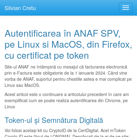
Silvian Cretu
Toggl
navig
Autentificarea în ANAF SPV,
pe Linux si MacOS, din Firefox,
cu certificat pe token
Site-ul
ANAF
ne întâmpină cu mesajul că facturarea electronică
prin e-Factura este obligatorie de la 1 ianuarie 2024. Când vine
vorba de ANAF, suportul pentru chestiile astea e mai complicat pe
Linux sau MacOS.
Acest articol este o continuare a
articolului precedent
în care am
exemplificat cum se poate realiza autentificarea din Chrome, pe
Linux
Token-ul și Semnătura Digitală
Voi folosi același
kit cu CryptoID de la CertDigital
. Acel mToken
Crypto ID este făcut de
LONGMAI
. Descărcați de la ei de pe site: