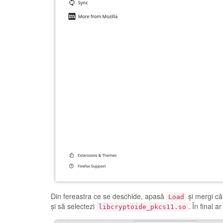
Din fereastra ce se deschide, apasă
și mergi căt
Load
și să selectezi
. În final a
libcryptoide_pkcs11.so