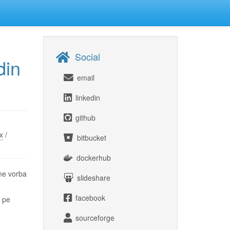
Social
din
email
linkedin
github
ox
/
bitbucket
dockerhub
ine vorba
slideshare
facebook
, pe
sourceforge