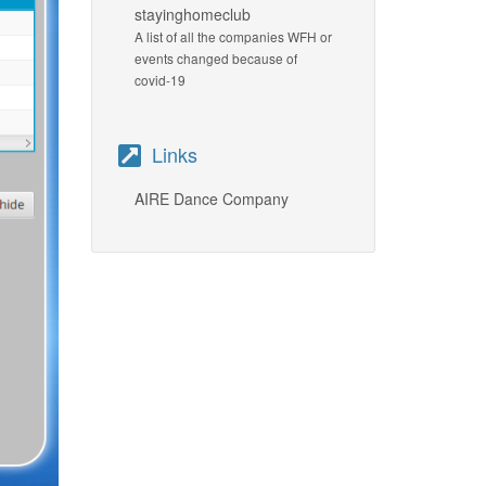
stayinghomeclub
A list of all the companies WFH or
events changed because of
covid-19
Links
AIRE Dance Company