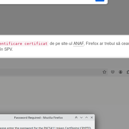
de pe site-ul
ANAF
, Firefox ar trebui să cea
entificare certificat
 în SPV.