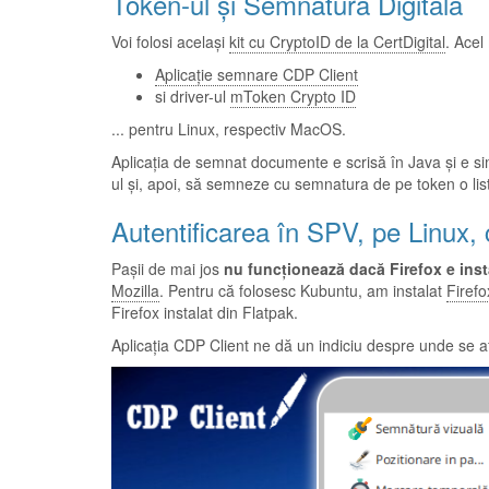
Token-ul și Semnătura Digitală
Voi folosi același
kit cu CryptoID de la CertDigital
. Acel
Aplicație semnare CDP Client
si driver-ul
mToken Crypto ID
... pentru Linux, respectiv MacOS.
Aplicația de semnat documente e scrisă în Java și e sim
ul și, apoi, să semneze cu semnatura de pe token o lis
Autentificarea în SPV, pe Linux, 
Pașii de mai jos
nu funcționează dacă Firefox e inst
Mozilla
. Pentru că folosesc Kubuntu, am instalat
Firefo
Firefox instalat din Flatpak.
Aplicația CDP Client ne dă un indiciu despre unde se află