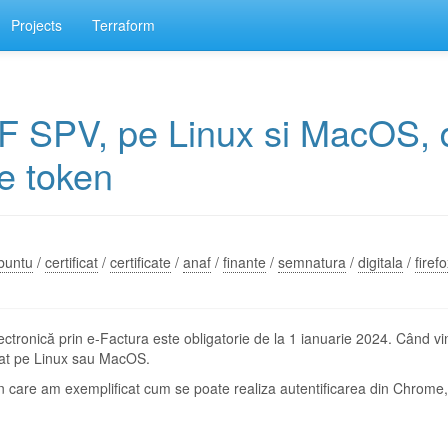
Projects
Terraform
AF SPV, pe Linux si MacOS, 
pe token
buntu
/
certificat
/
certificate
/
anaf
/
finante
/
semnatura
/
digitala
/
firef
ctronică prin e-Factura este obligatorie de la 1 ianuarie 2024. Când v
cat pe Linux sau MacOS.
n care am exemplificat cum se poate realiza autentificarea din Chrome