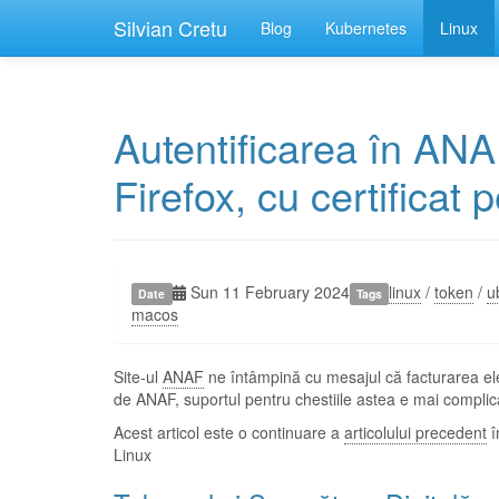
Silvian Cretu
Blog
Kubernetes
Linux
Autentificarea în AN
Firefox, cu certificat 
Sun 11 February 2024
linux
/
token
/
u
Date
Tags
macos
Site-ul
ANAF
ne întâmpină cu mesajul că facturarea ele
de ANAF, suportul pentru chestiile astea e mai compli
Acest articol este o continuare a
articolului precedent
î
Linux