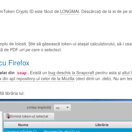
 mToken Crypto ID este făcut de
LONGMAI
. Descărcați de la ei de pe si
plu de folosit. Știe să găsească token-ul atașat calculatorului, să-i ce
tă de PDF-uri pe care o selectezi.
cu Firefox
alat din
. Există un
bug deschis la Snapcraft
pentru asta și
altul 
snap
x din apt repository-ul celor de la Mozilla
(deci dintr-un .deb). Nu am tes
 librăria lui: