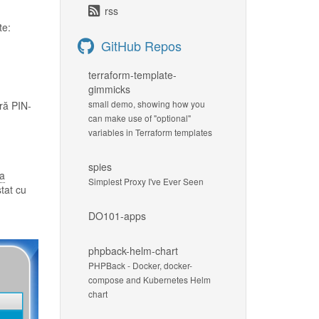
rss
te:
GitHub Repos
terraform-template-
gimmicks
small demo, showing how you
ară PIN-
can make use of "optional"
variables in Terraform templates
spies
la
Simplest Proxy I've Ever Seen
tat cu
DO101-apps
phpback-helm-chart
PHPBack - Docker, docker-
compose and Kubernetes Helm
chart