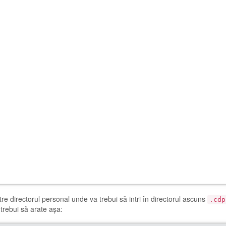
re directorul personal unde va trebui să intri în directorul ascuns
.cdp
r trebui să arate așa: